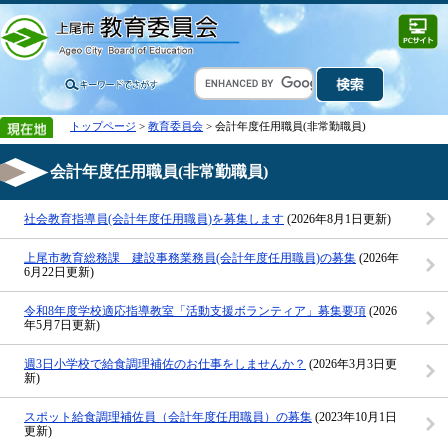
トップページ
>
教育委員会
> 会計年度任用職員(非常勤職員)
会計年度任用職員(非常勤職員)
社会教育指導員(会計年度任用職員)を募集します
(2026年8月1日更新)
上尾市教育総務課 建設事務業務員(会計年度任用職員)の募集
(2026年
6月22日更新)
令和8年度学校適応指導教室「活動支援ボランティア」募集要項
(2026
年5月7日更新)
週3日小学校で給食調理補佐のお仕事をしませんか？
(2026年3月3日更
新)
スポット給食調理補佐員（会計年度任用職員）の募集
(2023年10月1日
更新)