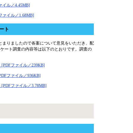
ル／4.45MB]
イル／1.68MB]
ート
とまりましたので各案について意見をいただき、配
ンケート調査の内容等は以下のとおりです。調査の
DFファイル／239KB]
Fファイル／936KB]
Fファイル／3.78MB]