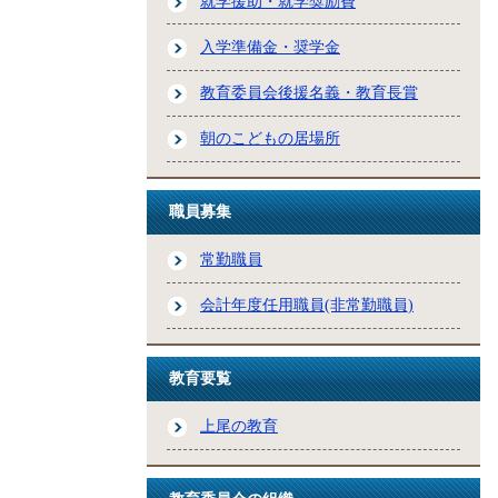
就学援助・就学奨励費
入学準備金・奨学金
教育委員会後援名義・教育長賞
朝のこどもの居場所
職員募集
常勤職員
会計年度任用職員(非常勤職員)
教育要覧
上尾の教育