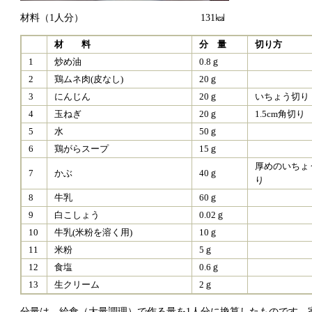
材料（1人分） 131㎉
材 料
分 量
切り方
1
炒め油
0.8ｇ
2
鶏ムネ肉(皮なし)
20ｇ
3
にんじん
20ｇ
いちょう切り
4
玉ねぎ
20ｇ
1.5cm角切り
5
水
50ｇ
6
鶏がらスープ
15ｇ
厚めのいちょ
7
かぶ
40ｇ
り
8
牛乳
60ｇ
9
白こしょう
0.02ｇ
10
牛乳(米粉を溶く用)
10ｇ
11
米粉
5ｇ
12
食塩
0.6ｇ
13
生クリーム
2ｇ
分量は、給食（大量調理）で作る量を1人分に換算したものです。