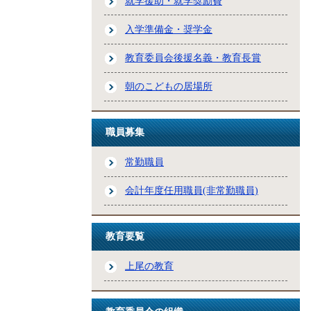
就学援助・就学奨励費
入学準備金・奨学金
教育委員会後援名義・教育長賞
朝のこどもの居場所
職員募集
常勤職員
会計年度任用職員(非常勤職員)
教育要覧
上尾の教育