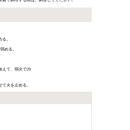
める。
を弱める。
。
加えて、弱火で20
せて火を止める。