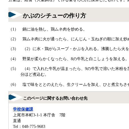
かぶのシチューの作り方
（1） 鍋に油を熱し、鶏ムネ肉を炒める。
（2） 鶏ムネ肉に火が通ったら、にんじん・玉ねぎの順に加え炒
（3） （2）に水・鶏がらスープ・かぶを入れる。沸騰したら火
（4） 野菜が柔らかくなったら、8の牛乳と白こしょうを加える
（5） （4）で入れた牛乳が温まったら、9の牛乳で溶いた米粉を
分ほど煮込む。
（6） 塩で味をととのえたら、生クリームを加え、ひと煮立ちさ
このページに関するお問い合わせ先
学校保健課
上尾市本町3-1-1 本庁舎 7階
直通
Tel：048-775-9683