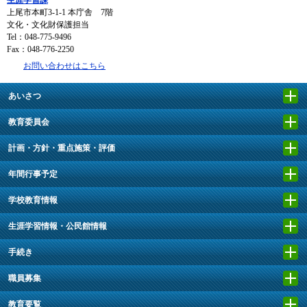
生涯学習課
上尾市本町3-1-1 本庁舎 7階
文化・文化財保護担当
Tel：048-775-9496
Fax：048-776-2250
お問い合わせはこちら
あいさつ
教育委員会
計画・方針・重点施策・評価
年間行事予定
学校教育情報
生涯学習情報・公民館情報
手続き
職員募集
教育要覧