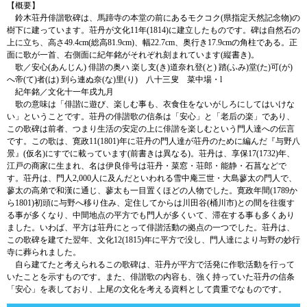
【概要】
鈴木荘丹俳諧歌碑は、馬蹄寺の本堂の前にあるモクコク(県指定天然記念物)の
樹下に建っています。荘丹が文化11年(1814)に建立したものです。碑は自然石の
上に立ち、高さ49.4cm(総高81.9cm)、幅22.7cm、奥行き17.9cmの角柱である。正
面に歌が一首、右側面に紀年銘がそれぞれ刻まれています(縦書き)。
歌／安心(あんじん) 俳諧の奥ハ 楽し支(き)道奈れ登(と) 踏(ふみ)堂(た)可(が)
へ帝(て)者(は) 到ら連ぬ奈(な)里(り) 八十三叟 菜中場・l
紀年銘／文化十一年戌九月
歌の意味は「俳諧に遊び、楽しむ事も、衣食住をないがしろにしてはいけな
い」ということです。荘丹の俳諧歌の信条は「安心」と「老后の楽」であり、
この歌碑は前者、つまり生活の安定の上に俳諧を楽しむという門人達への伝言
です。この歌は、寛政11(1801)年に荘丹の門人達が荘丹のために編んだ『与野八
景』(仮名)にすでに載っています(前書きは異なる)。荘丹は、享保17(1732)年、
江戸の商家に生まれ、名は伊良俳号は荘丹・菜窓・荘郎・能静・石菖などで
す。荘丹は、門人2,000人に及んだといわれる雪中庵三世・大島蓼太の門人で、
蓼太の高弟で和漢に通じ、蓼太も一目置くほどの人物でした。寛政年間(1789か
ら1801)初頭に与野へ移り住み、定住してからは川田谷(桶川市)との間を往復す
る事が多くなり、中間地点の平方でも門人が多くいて、滞在する事も多くあり
ました。いわば、平方は荘丹にとって俳諧活動の拠点の一つでした。荘丹は、
この歌碑を建てた翌年、文化12(1815)年に平方で没し、門人達により与野の妙行
寺に葬られました。
自ら建てたと考えられるこの歌碑は、荘丹が平方で活発に作歌活動を行って
いたことを示すものです。また、俳諧歌の内容も、強く持っていた荘丹の信条
「安心」を表しており、上尾の文化を考える資料として貴重でなものです。