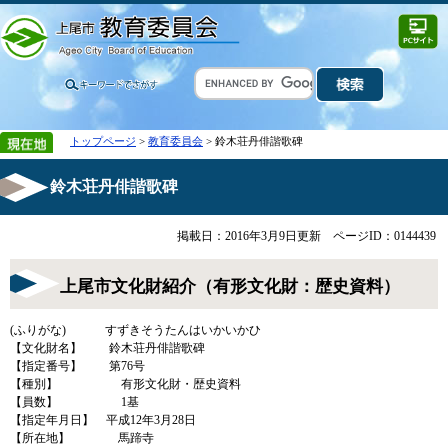
トップページ
>
教育委員会
> 鈴木荘丹俳諧歌碑
鈴木荘丹俳諧歌碑
掲載日：2016年3月9日更新
ページID：0144439
上尾市文化財紹介（有形文化財：歴史資料）
(ふりがな) すずきそうたんはいかいかひ
【文化財名】 鈴木荘丹俳諧歌碑
【指定番号】 第76号
【種別】 有形文化財・歴史資料
【員数】 1基
【指定年月日】 平成12年3月28日
【所在地】 馬蹄寺