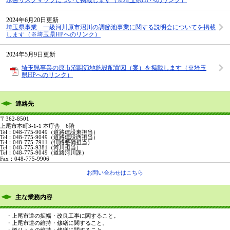
2024年6月20日更新
埼玉県事業 一級河川原市沼川の調節池事業に関する説明会についてを掲載
します（※埼玉県HPへのリンク）
2024年5月9日更新
埼玉県事業の原市沼調節地施設配置図（案）を掲載します（※埼玉
県HPへのリンク）
連絡先
〒362-8501
上尾市本町3-1-1 本庁舎 6階
Tel：048-775-9049
（道路建設東担当）
Tel：048-775-9049
（道路建設西担当）
Tel：048-775-7911
（街路整備担当）
Tel：048-775-9381
（河川担当）
Tel：048-775-9049
（道路河川課）
Fax：048-775-9906
お問い合わせはこちら
主な業務内容
・上尾市道の拡幅・改良工事に関すること。
・上尾市道の維持・修繕に関すること。
・橋りょうの維持・修繕に関すること。