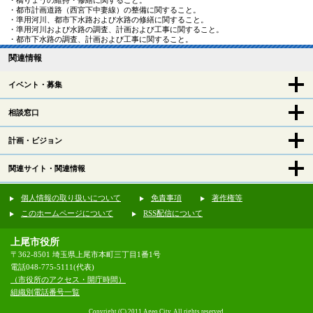
・都市計画道路（西宮下中妻線）の整備に関すること。
・準用河川、都市下水路および水路の修繕に関すること。
・準用河川および水路の調査、計画および工事に関すること。
・都市下水路の調査、計画および工事に関すること。
関連情報
イベント・募集
相談窓口
計画・ビジョン
関連サイト・関連情報
個人情報の取り扱いについて
免責事項
著作権等
このホームページについて
RSS配信について
上尾市役所
〒362-8501 埼玉県上尾市本町三丁目1番1号
電話048-775-5111(代表)
（市役所のアクセス・開庁時間）
組織別電話番号一覧
Copyright (C) 2011 Ageo City, All rights reserved.