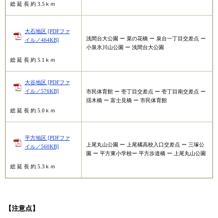
総 延 長 約 3.5ｋｍ
大石地区 [PDFファ
浅間台大公園 ー 菜の花橋 ー 泉台一丁目交差点 ー
イル／464KB]
小泉氷川山公園 ー 浅間台大公園
総 延 長 約 5.1ｋｍ
大谷地区 [PDFファ
イル／576KB]
市民体育館 ー 壱丁目交差点 ー 壱丁目南交差点 ー
揺木橋 ー 富士見橋 ー 市民体育館
総 延 長 約 5.0ｋｍ
平方地区 [PDFファ
上尾丸山公園 ー 上尾橘高校入口交差点 ー 三塚公
イル／560KB]
園 ー 平方東小学校ー 平方歩道橋 ー 上尾丸山公園
総 延 長 約 5.3ｋｍ
【注意点】