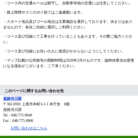
・コース内の交通ルールは順守し、自動車等他の交通には注意してください。
・路上喫煙やゴミのポイ捨てはご遠慮願います。
・スタート地点及びゴール地点は主要施設を選択しております。決まりはあり
ませんので、各自ご自由に選択しご利用ください。
・コース及び沿線にて工事を行っていることもあります。その際ご協力くださ
い。
・コース及び沿線にお住いの人に迷惑がかからないようにしてください。
・マップ記載の公民館等の開館時間は2026年2月のものです。臨時休業含め変更
になる場合がございます。ご了承ください。
このページに関するお問い合わせ先
道路河川課
〒362-8501
上尾市本町3-1-1 本庁舎 6階
道路河川課
Tel：048-775-9049
Fax：048-775-9906
お問い合わせはこちら