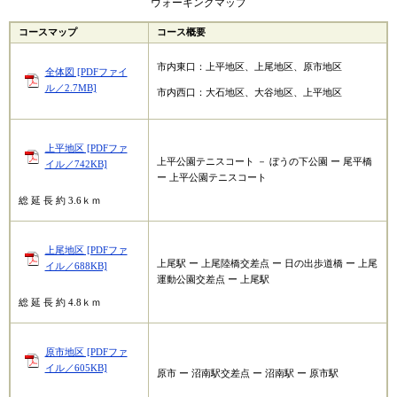
ウォーキングマップ
コースマップ
コース概要
市内東口：上平地区、上尾地区、原市地区
全体図 [PDFファイ
ル／2.7MB]
市内西口：大石地区、大谷地区、上平地区
上平地区 [PDFファ
上平公園テニスコート － ぼうの下公園 ー 尾平橋
イル／742KB]
ー 上平公園テニスコート
総 延 長 約 3.6ｋｍ
上尾地区 [PDFファ
上尾駅 ー 上尾陸橋交差点 ー 日の出歩道橋 ー 上尾
イル／688KB]
運動公園交差点 ー 上尾駅
総 延 長 約 4.8ｋｍ
原市地区 [PDFファ
イル／605KB]
原市 ー 沼南駅交差点 ー 沼南駅 ー 原市駅