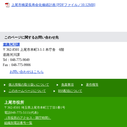
上尾市橋梁長寿命化修繕計画 [PDFファイル／10.12MB]
このページに関するお問い合わせ先
道路河川課
〒362-8501
上尾市本町3-1-1 本庁舎 6階
道路河川課
Tel：048-775-9049
Fax：048-775-9906
お問い合わせはこちら
個人情報の取り扱いについて
免責事項
著作権等
このホームページについて
RSS配信について
上尾市役所
〒362-8501 埼玉県上尾市本町三丁目1番1号
電話048-775-5111(代表)
（市役所のアクセス・開庁時間）
組織別電話番号一覧