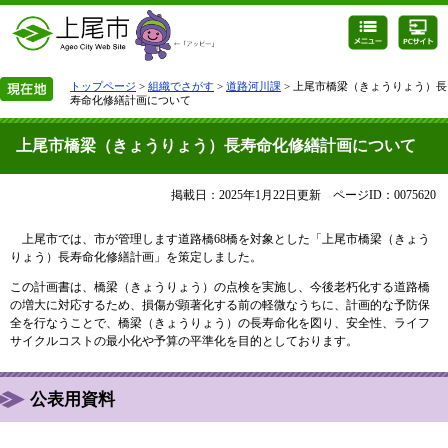
トップページ
>
組織でさがす
>
道路河川課
> 上尾市橋梁（きょうりょう）長
寿命化修繕計画について
上尾市橋梁（きょうりょう）長寿命化修繕計画について
掲載日：2025年1月22日更新
ページID：0075620
上尾市では、市が管理します道路橋68橋を対象とした「上尾市橋梁（きょう
りょう）長寿命化修繕計画」を策定しました。
この計画書は、橋梁（きょうりょう）の点検を実施し、今後老朽化する道路橋
の増大に対応するため、損傷が顕著化する前の軽微なうちに、計画的な予防保
全を行なうことで、橋梁（きょうりょう）の長寿命化を図り、安全性、ライフ
サイクルコストの最小化や予算の平準化を目的としております。
公表用資料