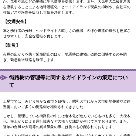
か、昆虫や鳥などの動物に生活環境を提供します。また、大気中の二酸化炭素
を吸収することによる地球温暖化・ヒートアイランド現象の抑制や、自動車の
排気ガスや粉塵を吸収し大気を浄化します。
【交通安全】
車と歩行者の分離、ヘッドライトの眩しさの低減、のほか道路の線形を把握さ
せやすくし、安全な運転を促します。
【防災】
火災の広がりを防ぐ延焼防止のほか、地震時に建物が道路に倒壊するのを防
ぎ、緊急輸送経路を確保します。
街路樹の管理等に関するガイドラインの策定につい
て
上尾市では、みどり豊かな都市を目指し、昭和50年代からの市街地整備や道路
整備において多くの街路樹が植樹されてきました。
しかし、管理している街路樹の中には老木化が進んでいるものも多く、大径木
化、根上がりによる通行障害などの様々な課題が生じてきております。また、
近年の台風や大雨等の異常気象の際には倒木も心配されております。