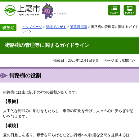
トップページ
>
組織でさがす
>
道路河川課
> 街路樹の管理等に関するガイド
ライン
街路樹の管理等に関するガイドライン
掲載日：2025年12月1日更新
ページID：0381497
街路樹の役割
街路樹には主に以下の4つの役割があります。
【景観】
人工的な街並みに彩りをもたらし、季節の変化を告げ、人々の心に安らぎや憩
いを与えます。
【環境】
夏の日差しを遮り、騒音を和らげるなど歩行者への快適な空間を提供するほ