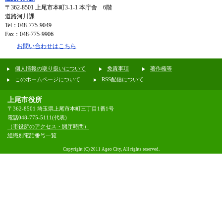
〒362-8501
上尾市本町3-1-1 本庁舎 6階
道路河川課
Tel：048-775-9049
Fax：048-775-9906
お問い合わせはこちら
個人情報の取り扱いについて
免責事項
著作権等
このホームページについて
RSS配信について
上尾市役所
〒362-8501 埼玉県上尾市本町三丁目1番1号
電話048-775-5111(代表)
（市役所のアクセス・開庁時間）
組織別電話番号一覧
Copyright (C) 2011 Ageo City, All rights reserved.