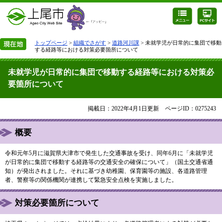
トップページ
>
組織でさがす
>
道路河川課
> 未就学児が日常的に集団で移動
する経路等における対策必要箇所について
未就学児が日常的に集団で移動する経路等における対策必
要箇所について
掲載日：2022年4月1日更新
ページID：0275243
概要
令和元年5月に滋賀県大津市で発生した交通事故を受け、同年6月に「未就学児
が日常的に集団で移動する経路等の交通安全の確保について」（国土交通省通
知）が発出されました。それに基づき幼稚園、保育園等の施設、各道路管理
者、警察等の関係機関が連携して緊急安全点検を実施しました。
対策必要箇所について