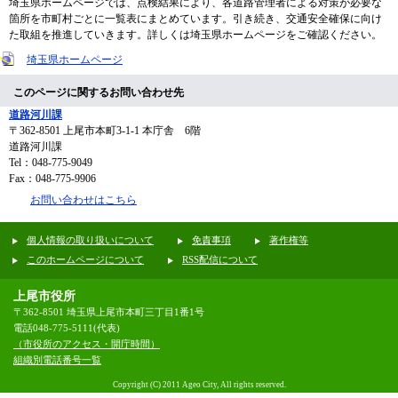
埼玉県ホームページでは、点検結果により、各道路管理者による対策が必要な
箇所を市町村ごとに一覧表にまとめています。引き続き、交通安全確保に向け
た取組を推進していきます。詳しくは埼玉県ホームページをご確認ください。
埼玉県ホームページ
このページに関するお問い合わせ先
道路河川課
〒362-8501
上尾市本町3-1-1 本庁舎 6階
道路河川課
Tel：048-775-9049
Fax：048-775-9906
お問い合わせはこちら
個人情報の取り扱いについて
免責事項
著作権等
このホームページについて
RSS配信について
上尾市役所
〒362-8501 埼玉県上尾市本町三丁目1番1号
電話048-775-5111(代表)
（市役所のアクセス・開庁時間）
組織別電話番号一覧
Copyright (C) 2011 Ageo City, All rights reserved.