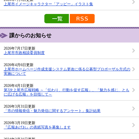
上尾市イメージキャラクター「アッピー」イラスト集
新着情報の一覧を見る
新着情報のRSS配信
課からのお知らせ
2026年7月17日更新
上尾市市政相談委員制度
2026年4月6日更新
上尾市ホームページ作成支援システム更改に係る公募型プロポーザル方式の
実施について
2026年4月1日更新
第3次上尾市広報戦略 ～「伝わり、行動を促す広報」、「魅力を感じ、とも
に広げる広報」を目指して～
2026年3月31日更新
「市の情報発信・魅力発信に関するアンケート」集計結果
2026年3月19日更新
『広報あげお』の表紙写真を募集します