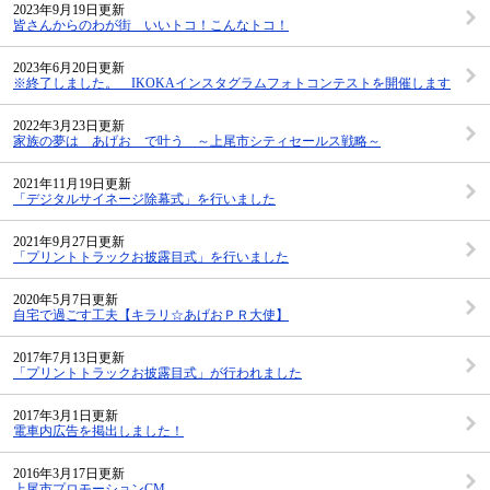
2023年9月19日更新
皆さんからのわが街 いいトコ！こんなトコ！
2023年6月20日更新
※終了しました。 IKOKAインスタグラムフォトコンテストを開催します
2022年3月23日更新
家族の夢は あげお で叶う ～上尾市シティセールス戦略～
2021年11月19日更新
「デジタルサイネージ除幕式」を行いました
2021年9月27日更新
「プリントトラックお披露目式」を行いました
2020年5月7日更新
自宅で過ごす工夫【キラリ☆あげおＰＲ大使】
2017年7月13日更新
「プリントトラックお披露目式」が行われました
2017年3月1日更新
電車内広告を掲出しました！
2016年3月17日更新
上尾市プロモーションCM