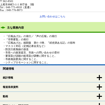
〒362-8501
上尾市本町3-1-1 本庁舎 3階
Tel：048-775-4918
（直通）
Fax：048-776-8873
お問い合わせはこちら
主な業務内容
・『広報あげお』の発行／『声の広報』の発行
・『市勢要覧』の発行
・『広報あげお』縮刷版 第4～8巻、『続史跡ある記』の頒布
・マスコミ対応（定例記者会見など）
・防災行政無線の放送
・市長への政策提言、市政への問い合わせの受付
・要望及び請願の処理及び調整に関すること。
・市政相談委員に関すること。
・シティプロモーションに関すること。
関連情報
統計情報
報道発表資料
動画