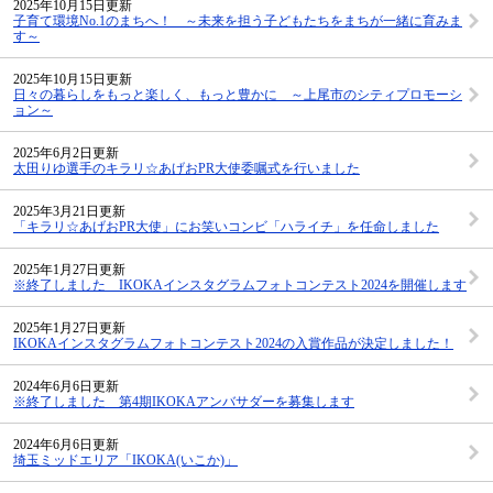
2025年10月15日更新
子育て環境No.1のまちへ！ ～未来を担う子どもたちをまちが一緒に育みま
す～
2025年10月15日更新
日々の暮らしをもっと楽しく、もっと豊かに ～上尾市のシティプロモーシ
ョン～
2025年6月2日更新
太田りゆ選手のキラリ☆あげおPR大使委嘱式を行いました
2025年3月21日更新
「キラリ☆あげおPR大使」にお笑いコンビ「ハライチ」を任命しました
2025年1月27日更新
※終了しました IKOKAインスタグラムフォトコンテスト2024を開催します
2025年1月27日更新
IKOKAインスタグラムフォトコンテスト2024の入賞作品が決定しました！
2024年6月6日更新
※終了しました 第4期IKOKAアンバサダーを募集します
2024年6月6日更新
埼玉ミッドエリア「IKOKA(いこか)」