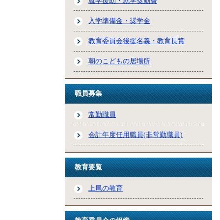
就学援助・就学奨励費
入学準備金・奨学金
教育委員会後援名義・教育長賞
朝のこどもの居場所
職員募集
常勤職員
会計年度任用職員(非常勤職員)
教育要覧
上尾の教育