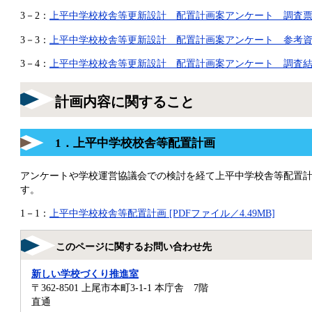
3－2：
上平中学校校舎等更新設計 配置計画案アンケート 調査票 [PD
3－3：
上平中学校校舎等更新設計 配置計画案アンケート 参考資料 [
3－4：
上平中学校校舎等更新設計 配置計画案アンケート 調査結果 [
計画内容に関すること
1．上平中学校校舎等配置計画
アンケートや学校運営協議会での検討を経て上平中学校舎等配置
す。
1－1：
上平中学校校舎等配置計画 [PDFファイル／4.49MB]
このページに関するお問い合わせ先
新しい学校づくり推進室
〒362-8501
上尾市本町3-1-1 本庁舎 7階
直通