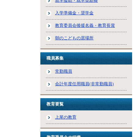
就学援助・就学奨励費
入学準備金・奨学金
教育委員会後援名義・教育長賞
朝のこどもの居場所
職員募集
常勤職員
会計年度任用職員(非常勤職員)
教育要覧
上尾の教育