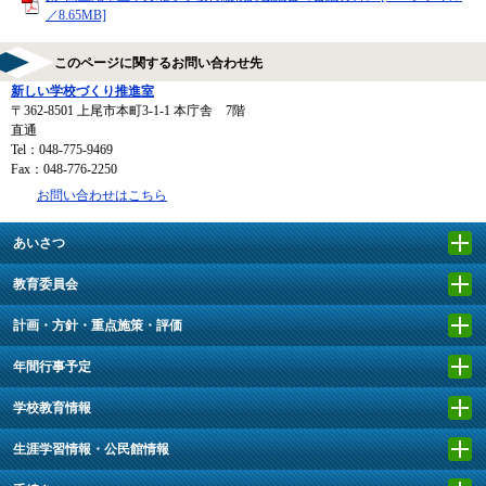
／8.65MB]
このページに関するお問い合わせ先
新しい学校づくり推進室
〒362-8501
上尾市本町3-1-1 本庁舎 7階
直通
Tel：048-775-9469
Fax：048-776-2250
お問い合わせはこちら
あいさつ
教育委員会
計画・方針・重点施策・評価
年間行事予定
学校教育情報
生涯学習情報・公民館情報