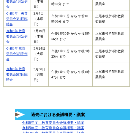
委員会1月定例
（木曜
時25分 まで
委員室
会
日）
令和8年 教育
2月4日
午前9時30分 から 午前10
上尾市役所7階 教育
委員会第1回臨
（水曜
時30分 まで
委員室
時会
日）
令和8年 教育
2月19日
午後1時30分 から 午後3時
上尾市役所7階 教育
委員会2月定例
（木曜
56分 まで
委員室
会
日）
令和8年 教育
3月24日
午後1時30分 から 午後3時
上尾市役所7階 教育
委員会3月定例
（火曜
25分 まで
委員室
会
日）
令和8年 教育
3月30日
上尾市役所7階 教育
午後1時30分 から 午後1時
委員会第2回臨
（月曜
委員室
47分 まで
時会
日）
過去における会議概要・議案
​令和6年度 教育委員会会議概要・議案
​
令和5年度 教育委員会会議概要・議案