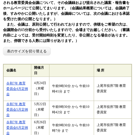
される教育委員会会議について、その会議録および提出された議案・報告書を
ホームページにて公開してまいります。（会議結果概要については、会議終了
後、すみやかに公開いたしますが、会議録については、次の会議における承認
を受けた後の公開となります。）
また、会議は、原則公開して行われておりますので、傍聴をご希望の方は、
会議開会の15分前から受付いたしますので、会場までお越しください。（審議
内容によっては、受付開始時刻を変更したり、非公開となる場合があります。
また、傍聴できる人数には限りがあります。）
表のサイズを切り替える
開催月
会議名
場 所
日
4月24日
令和7年 教育
上尾市役所7階 教育
午前9時30分 から 午前10
（木曜
委員会4月定例
委員室
時41分 まで
日）
会
令和7年 教育
5月22日
午前9時30分 から 午前10
上尾市役所7階 教育
委員会5月定例
（木曜
時42分 まで
委員室
会
日）
令和7年 教育
6月26日
上尾市役所7階 教育
午前9時30分 から 午前10
委員会6月定例
（木曜
委員室
時7分 まで
会
日）