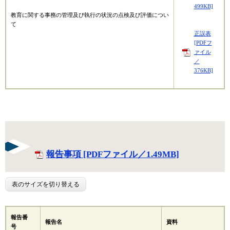
499KB]
教育に関する事務の管理及び執行の状況の点検及び評価につい
て
正誤表
[PDFフ
ァイル
／
376KB]
報告事項 [PDFファイル／1.49MB]
表のサイズを切り替える
報告番
報告名
資料
号