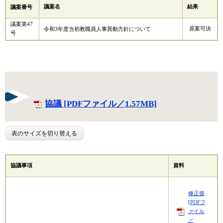
議案名
結果
議案番号
議案第47
原案可決
令和3年度当初教職員人事異動方針について
号
協議 [PDFファイル／1.57MB]
表のサイズを切り替える
協議事項
資料
修正後
[PDFフ
ァイル
／