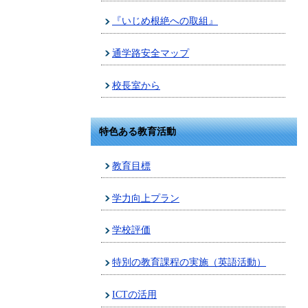
『いじめ根絶への取組』
通学路安全マップ
校長室から
特色ある教育活動
教育目標
学力向上プラン
学校評価
特別の教育課程の実施（英語活動）
ICTの活用