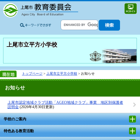
上尾市立平方小学校
トップページ
>
上尾市立平方小学校
> お知らせ
お知らせ
上尾市認定地域クラブ活動「AGEO地域クラブ」事業 地区別保護者
説明会
(2026年4月30日更新)
学校のご案内
特色ある教育活動