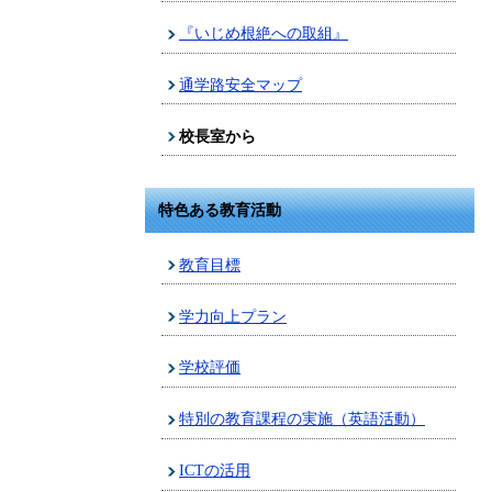
『いじめ根絶への取組』
通学路安全マップ
校長室から
特色ある教育活動
教育目標
学力向上プラン
学校評価
特別の教育課程の実施（英語活動）
ICTの活用