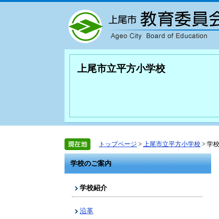
上尾市立平方小学校
トップページ
>
上尾市立平方小学校
> 学
学校のご案内
学校紹介
沿革