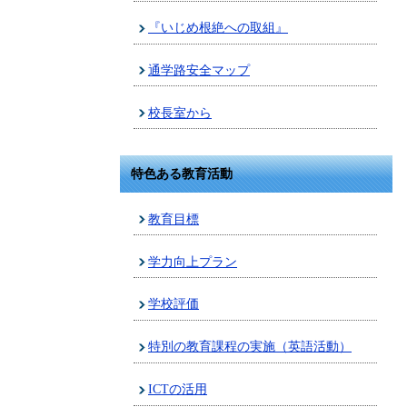
『いじめ根絶への取組』
通学路安全マップ
校長室から
特色ある教育活動
教育目標
学力向上プラン
学校評価
特別の教育課程の実施（英語活動）
ICTの活用