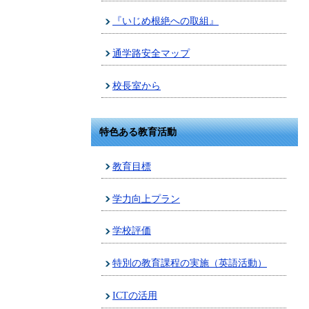
『いじめ根絶への取組』
通学路安全マップ
校長室から
特色ある教育活動
教育目標
学力向上プラン
学校評価
特別の教育課程の実施（英語活動）
ICTの活用