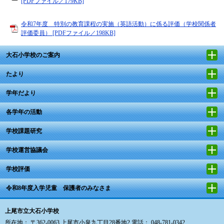
[PDFファイル／179KB]
令和7年度 特別の教育課程の実施（英語活動）に係る評価（学校関係者
評価委員） [PDFファイル／198KB]
大石小学校のご案内
たより
学年だより
各学年の活動
学校課題研究
学校運営協議会
学校評価
令和8年度入学児童 保護者のみなさま
上尾市立大石小学校
所在地： 〒362-0063 上尾市小泉九丁目28番地2 電話： 048-781-0342