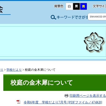
より
>
学校だより
>
校庭の金木犀について
校庭の金木犀について
印刷用ページを表示する
令和6年度 学校だより7月号 [PDFファイル／474KB]