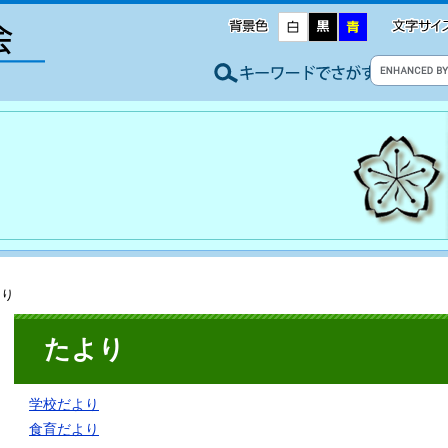
より
たより
学校だより
食育だより