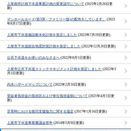
上尾都市計画下水道事業計画の変更認可について
(2025年2月26日更
新)
マンホールカード(第5弾・ファミリー版)の配布をしています。
(2023
年8月17日更新)
上尾市下水道施設耐水化計画を策定しました
(2023年7月19日更新)
上尾市下水道総合地震対策計画を策定しました
(2022年12月26日更新)
公共下水道をお使いのみなさまへ
(2022年8月1日更新)
上尾市公共下水道ストックマネジメント計画を策定しました
(2022年3
月1日更新)
内水ハザードマップについて
(2022年2月16日更新)
受益者負担金の負担区および単位負担金額について
(2021年4月1日更
新)
災害時における復旧支援協力に関する協定
(2017年1月16日更新)
上尾市下水道事業審議会答申
(2014年5月9日更新)