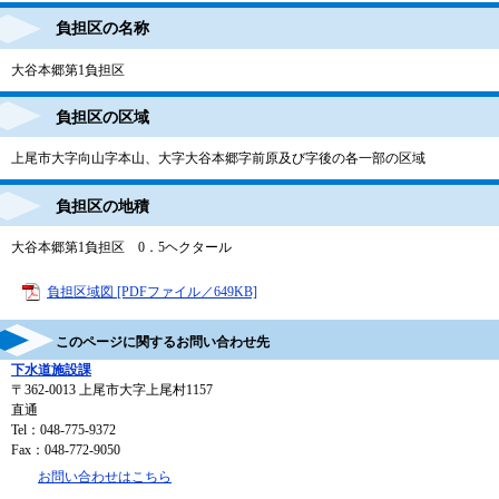
負担区の名称
大谷本郷第1負担区
負担区の区域
上尾市大字向山字本山、大字大谷本郷字前原及び字後の各一部の区域
負担区の地積
大谷本郷第1負担区 0．5ヘクタール
負担区域図 [PDFファイル／649KB]
このページに関するお問い合わせ先
下水道施設課
〒362-0013
上尾市大字上尾村1157
直通
Tel：048-775-9372
Fax：048-772-9050
お問い合わせはこちら