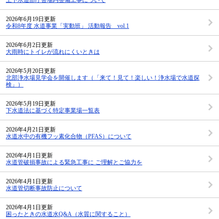
上下水道部庁舎場内整備工事について
2026年6月19日更新
令和8年度 水道事業「実動班」 活動報告 vol.1
2026年6月2日更新
大雨時にトイレが流れにくいときは
2026年5月20日更新
北部浄水場見学会を開催します（「来て！見て！楽しい！浄水場で水道探
検」）
2026年5月19日更新
下水道法に基づく特定事業場一覧表
2026年4月21日更新
水道水中の有機フッ素化合物（PFAS）について
2026年4月1日更新
水道管破損事故による緊急工事に ご理解とご協力を
2026年4月1日更新
水道管切断事故防止について
2026年4月1日更新
困ったときの水道水Q&A（水質に関すること）