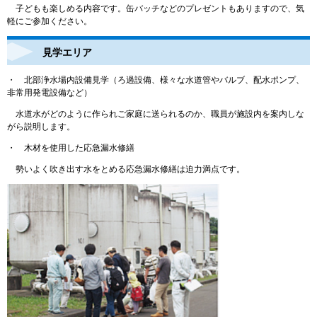
子どもも楽しめる内容です。缶バッチなどのプレゼントもありますので、気
軽にご参加ください。
見学エリア
・ 北部浄水場内設備見学（ろ過設備、様々な水道管やバルブ、配水ポンプ、
非常用発電設備など）
水道水がどのように作られご家庭に送られるのか、職員が施設内を案内しな
がら説明します。
・ 木材を使用した応急漏水修繕
勢いよく吹き出す水をとめる応急漏水修繕は迫力満点です。