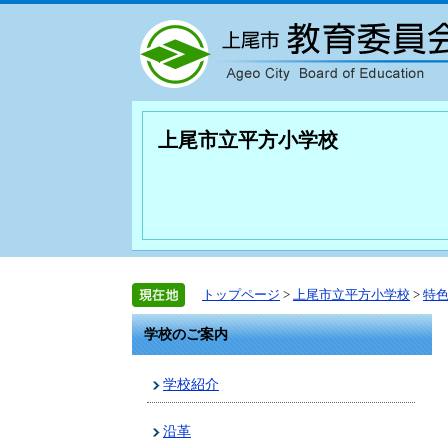
上尾市立平方小学校
トップページ
>
上尾市立平方小学校
>
特
学校のご案内
学校紹介
沿革