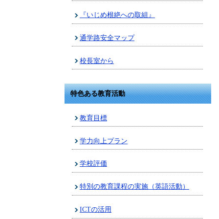
『いじめ根絶への取組』
通学路安全マップ
校長室から
特色ある教育活動
教育目標
学力向上プラン
学校評価
特別の教育課程の実施（英語活動）
ICTの活用