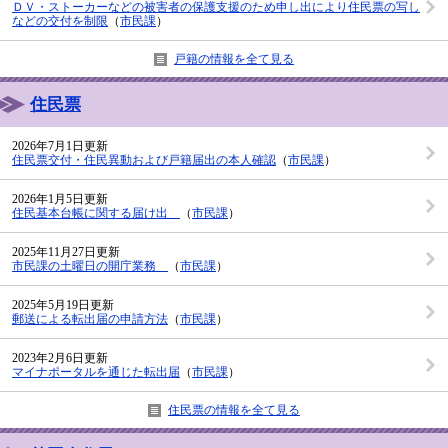
ＤＶ・ストーカーなどの被害者の保護支援のため申し出により住民票の写し
などの交付を制限
（
市民課
）
戸籍の情報を全て見る
住民票
2026年7月1日更新
住民票交付・住民異動および戸籍届出の本人確認
（
市民課
）
2026年1月5日更新
住民基本台帳に関する届け出
（
市民課
）
2025年11月27日更新
市民課の土曜日の開庁業務
（
市民課
）
2025年5月19日更新
郵送による転出届の申請方法
（
市民課
）
2023年2月6日更新
マイナポータルを通じた転出届
（
市民課
）
住民票の情報を全て見る