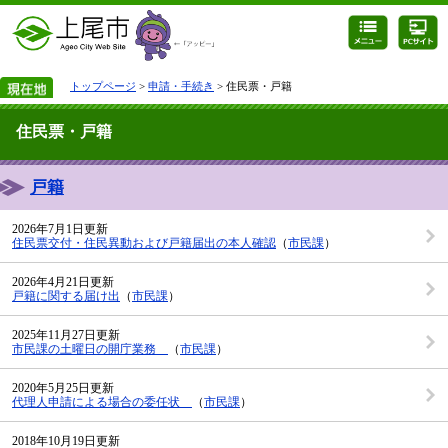
トップページ
>
申請・手続き
> 住民票・戸籍
住民票・戸籍
戸籍
2026年7月1日更新
住民票交付・住民異動および戸籍届出の本人確認
（
市民課
）
2026年4月21日更新
戸籍に関する届け出
（
市民課
）
2025年11月27日更新
市民課の土曜日の開庁業務
（
市民課
）
2020年5月25日更新
代理人申請による場合の委任状
（
市民課
）
2018年10月19日更新