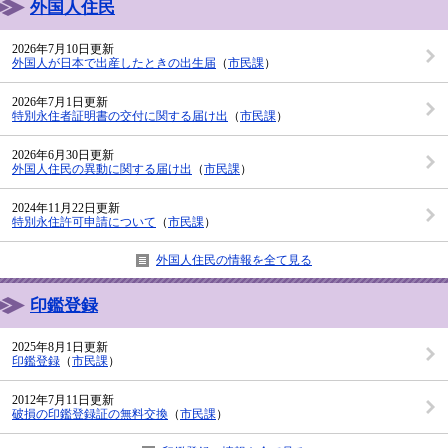
外国人住民
2026年7月10日更新
外国人が日本で出産したときの出生届
（
市民課
）
2026年7月1日更新
特別永住者証明書の交付に関する届け出
（
市民課
）
2026年6月30日更新
外国人住民の異動に関する届け出
（
市民課
）
2024年11月22日更新
特別永住許可申請について
（
市民課
）
外国人住民の情報を全て見る
印鑑登録
2025年8月1日更新
印鑑登録
（
市民課
）
2012年7月11日更新
破損の印鑑登録証の無料交換
（
市民課
）