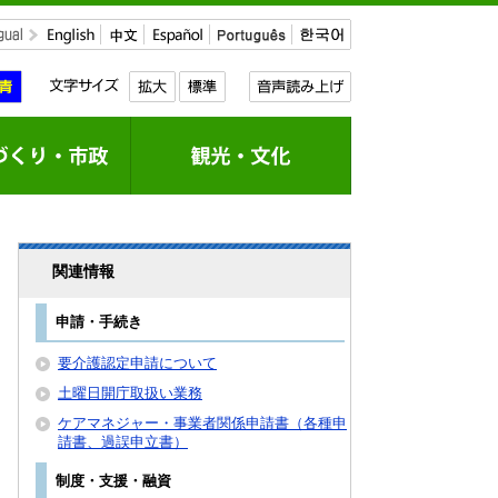
関連情報
申請・手続き
要介護認定申請について
土曜日開庁取扱い業務
ケアマネジャー・事業者関係申請書（各種申
請書、過誤申立書）
制度・支援・融資