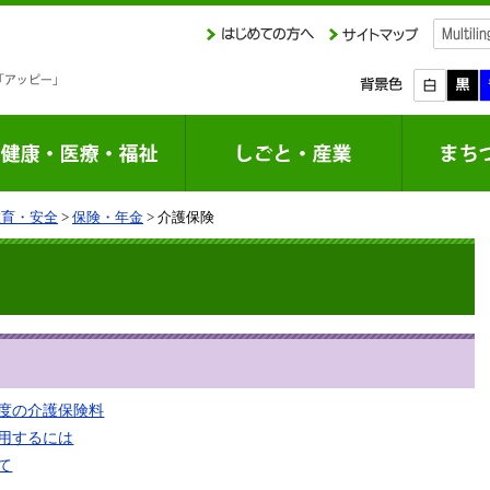
教育・安全
>
保険・年金
> 介護保険
年度の介護保険料
用するには
て