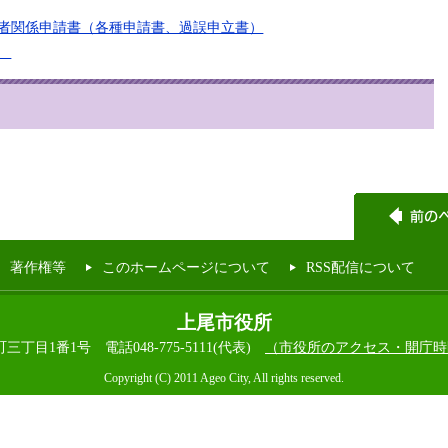
者関係申請書（各種申請書、過誤申立書）
れ
著作権等
このホームページについて
RSS配信について
上尾市役所
本町三丁目1番1号
電話048-775-5111(代表)
（市役所のアクセス・開庁時
Copyright (C) 2011 Ageo City, All rights reserved.