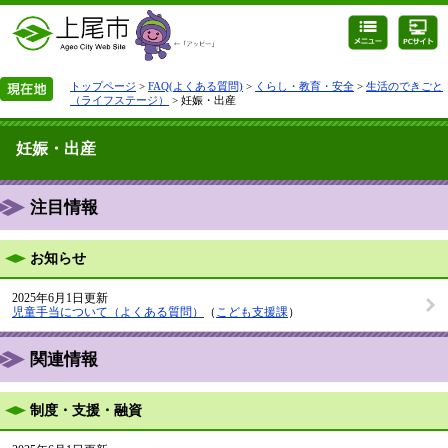
トップページ
>
FAQ(よくある質問)
>
くらし・教育・安全
>
生活のできごと
（ライフステージ）
> 妊娠・出産
妊娠・出産
注目情報
お知らせ
2025年6月1日更新
児童手当について（よくある質問）
（
こども支援課
）
関連情報
制度・支援・融資