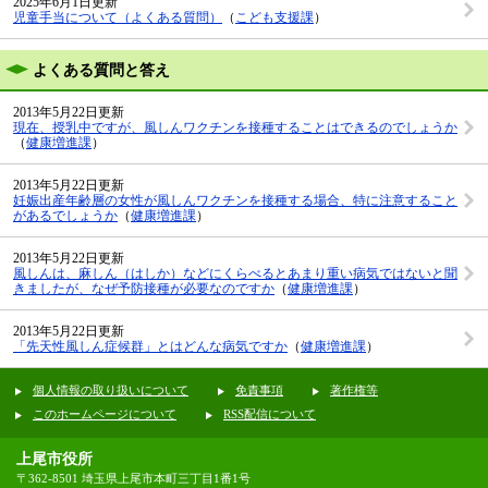
2025年6月1日更新
児童手当について（よくある質問）
（
こども支援課
）
よくある質問と答え
2013年5月22日更新
現在、授乳中ですが、風しんワクチンを接種することはできるのでしょうか
（
健康増進課
）
2013年5月22日更新
妊娠出産年齢層の女性が風しんワクチンを接種する場合、特に注意すること
があるでしょうか
（
健康増進課
）
2013年5月22日更新
風しんは、麻しん（はしか）などにくらべるとあまり重い病気ではないと聞
きましたが、なぜ予防接種が必要なのですか
（
健康増進課
）
2013年5月22日更新
「先天性風しん症候群」とはどんな病気ですか
（
健康増進課
）
個人情報の取り扱いについて
免責事項
著作権等
このホームページについて
RSS配信について
上尾市役所
〒362-8501 埼玉県上尾市本町三丁目1番1号