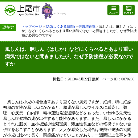
トップページ
>
FAQ(よくある質問)
>
健康増進課
> 風しんは、麻しん（はし
か）などにくらべるとあまり重い病気ではないと聞きましたが、なぜ予防接
種が必要なのですか
風しんは、麻しん（はしか）などにくらべるとあまり重い
病気ではないと聞きましたが、なぜ予防接種が必要なので
すか
掲載日：2013年5月22日更新
ページID：0079230
風しんは小児の場合通常あまり重くない病気ですが、妊婦、特に妊娠
初期の女性が風しんにかかると、胎児が風しんウイルスに感染し、難
聴、心疾患、白内障、精神運動発達遅滞などをもった、いわゆる先天性
風しん症候群の児が出生する可能性があります。また、風しんにかかる
とまれに脳炎、血小板減少性紫斑病、溶血性貧血などの軽視できない合
併症をおこすことがあります。大人が感染した場合は発熱や発疹の期間
が小児に比べて長く、関節痛がひどいことがあり、一週間以上仕事を休