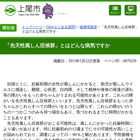
トップページ
>
FAQ(よくある質問)
>
健康増進課
> 「先天性風しん症候群」
とはどんな病気ですか
「先天性風しん症候群」とはどんな病気ですか
掲載日：2013年5月22日更新
ページID：0079229
妊婦とくに、妊娠初期の女性が風しんにかかると、胎児が風しんウイ
ルスに感染し、難聴、心疾患、白内障、そして精神や身体の発達の遅れ
等の障がいをもった赤ちゃんがうまれる可能性があります。これらの障
がいを先天性風しん症候群といいます。先天性風しん症候群をもった赤
ちゃんがこれらすべての障がいをもつとは限らず、これらの障がいのう
ちの一つか二つのみを持つ場合もあり、気づかれるまでに時間がかかる
こともあります。
先天性風しん症候群がおこる可能性は、風しんにかかった妊娠時期に
より違いがあります。特に妊娠初めの12週までにその可能性が高いこと
が認められており、調査によって25－90％と幅があります。予防接種を