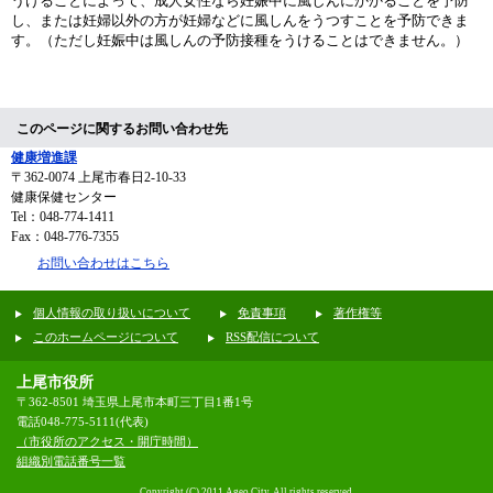
うけることによって、成人女性なら妊娠中に風しんにかかることを予防
し、または妊婦以外の方が妊婦などに風しんをうつすことを予防できま
す。（ただし妊娠中は風しんの予防接種をうけることはできません。）
このページに関するお問い合わせ先
健康増進課
〒362-0074
上尾市春日2-10-33
健康保健センター
Tel：048-774-1411
Fax：048-776-7355
お問い合わせはこちら
個人情報の取り扱いについて
免責事項
著作権等
このホームページについて
RSS配信について
上尾市役所
〒362-8501 埼玉県上尾市本町三丁目1番1号
電話048-775-5111(代表)
（市役所のアクセス・開庁時間）
組織別電話番号一覧
Copyright (C) 2011 Ageo City, All rights reserved.