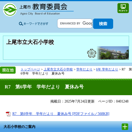
上尾市立大石小学校
トップページ
>
上尾市立大石小学校
>
学年だより
>
6年 学年だより
>
R7 第
6学年 学年だより 夏休み号
R7 第6学年 学年だより 夏休み号
掲載日：2025年7月24日更新
ページID：0401248
R7 第6学年 学年だより 夏休み号 [PDFファイル／568KB]
大石小学校のご案内