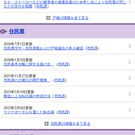
ＤＶ・ストーカーなどの被害者の保護支援のため申し出により住民票の写し
などの交付を制限
（
市民課
）
戸籍の情報を全て見る
住民票
2026年7月1日更新
住民票交付・住民異動および戸籍届出の本人確認
（
市民課
）
2026年1月5日更新
住民基本台帳に関する届け出
（
市民課
）
2025年11月27日更新
市民課の土曜日の開庁業務
（
市民課
）
2025年5月19日更新
郵送による転出届の申請方法
（
市民課
）
2023年2月6日更新
マイナポータルを通じた転出届
（
市民課
）
住民票の情報を全て見る