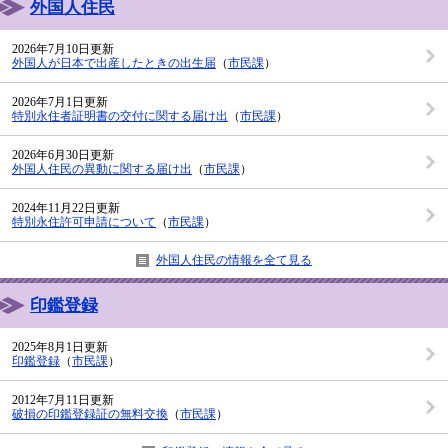
外国人住民
2026年7月10日更新
外国人が日本で出産したときの出生届
（
市民課
）
2026年7月1日更新
特別永住者証明書の交付に関する届け出
（
市民課
）
2026年6月30日更新
外国人住民の異動に関する届け出
（
市民課
）
2024年11月22日更新
特別永住許可申請について
（
市民課
）
外国人住民の情報を全て見る
印鑑登録
2025年8月1日更新
印鑑登録
（
市民課
）
2012年7月11日更新
破損の印鑑登録証の無料交換
（
市民課
）