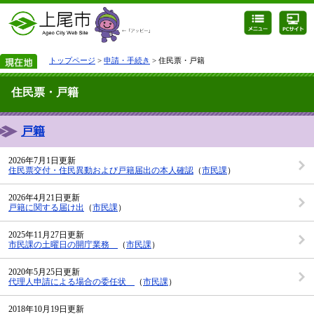
トップページ
>
申請・手続き
> 住民票・戸籍
住民票・戸籍
戸籍
2026年7月1日更新
住民票交付・住民異動および戸籍届出の本人確認
（
市民課
）
2026年4月21日更新
戸籍に関する届け出
（
市民課
）
2025年11月27日更新
市民課の土曜日の開庁業務
（
市民課
）
2020年5月25日更新
代理人申請による場合の委任状
（
市民課
）
2018年10月19日更新