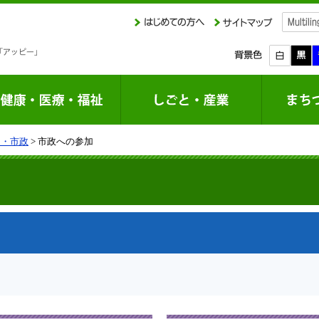
り・市政
> 市政への参加