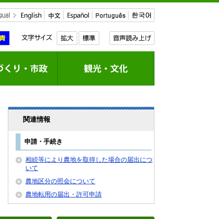
関連情報
申請・手続き
相続等により農地を取得した場合の届出につ
いて
農地区分の照会について
農地転用の届出・許可申請