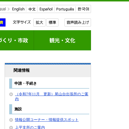
関連情報
申請・手続き
（令和7年11月 更新）尾山台出張所のご案
内
施設
情報公開コーナー・情報提供スポット
上平支所のご案内