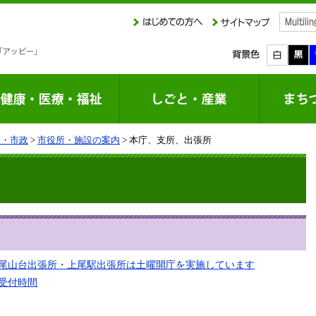
り・市政
>
市役所・施設の案内
> 本庁、支所、出張所
尾山台出張所・上尾駅出張所は土曜開庁を実施しています
受付時間