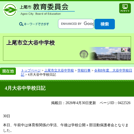
上尾市立大谷中学校
トップページ
>
上尾市立大谷中学校
>
学校行事
>
令和8年度 大谷中学校日
記
>
4月大谷中学校日記
4月大谷中学校日記
掲載日：2026年4月30日更新
ページID：0422526
30日
本日、午前中は体育祭関係の学活、午後は学校公開＋部活動保護者会となりま
した。