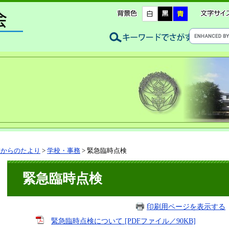
校からのたより
>
学校・事務
>
緊急臨時点検
緊急臨時点検
印刷用ページを表示する
緊急臨時点検について [PDFファイル／90KB]