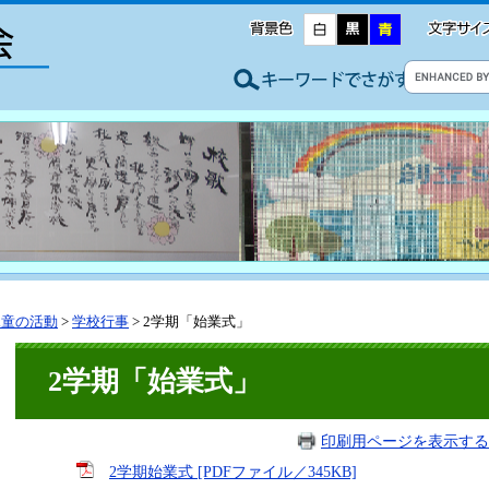
児童の活動
>
学校行事
>
2学期「始業式」
2学期「始業式」
印刷用ページを表示する
2学期始業式 [PDFファイル／345KB]