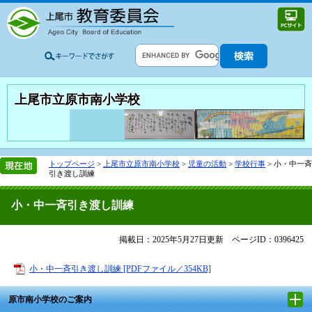
上尾市立原市南小学校
トップページ
>
上尾市立原市南小学校
>
児童の活動
>
学校行事
>
小・中一斉
引き渡し訓練
小・中一斉引き渡し訓練
掲載日：2025年5月27日更新
ページID：0396425
小・中一斉引き渡し訓練 [PDFファイル／354KB]
原市南小学校のご案内