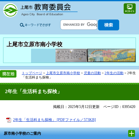
上尾市立原市南小学校
トップページ
>
上尾市立原市南小学校
>
児童の活動
>
2年生の活動
>
2年生
「生活科まち探検」
2年生「生活科まち探検」
掲載日：2025年5月12日更新
ページID：0395420
2年生「生活科まち探検」 [PDFファイル／573KB]
原市南小学校のご案内