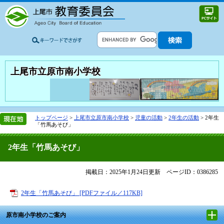
上尾市立原市南小学校
トップページ
>
上尾市立原市南小学校
>
児童の活動
>
2年生の活動
>
2年生
「竹馬あそび」
2年生「竹馬あそび」
掲載日：2025年1月24日更新
ページID：0386285
2年生「竹馬あそび」 [PDFファイル／117KB]
原市南小学校のご案内