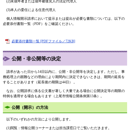
(2)未成年者または成年被後見人の法定代理人
(3)本人の委任による任意代理人
個人情報開示請求において提示または提出が必要な書類については、以下の
必要添付書類一覧（PDF）をご確認ください。
必要添付書類一覧 [PDFファイル／72KB]
公開・非公開等の決定
請求があった日から14日以内に、公開・非公開等を決定します。ただし、事
務処理上の困難などの理由により期間内に決定できないときは、期間の延長を
することがあります（延長後の期限は44日） 。​
なお、公開請求に係る公文書が著しく大量である場合に公開決定等の期限の
特例を適用する場合もあります（上尾市情報公開条例第13条）。
公開（開示）の方法
以下のいずれかの方法により公開します。
(1)閲覧：情報公開コーナーまたは担当課窓口でご覧いただきます。