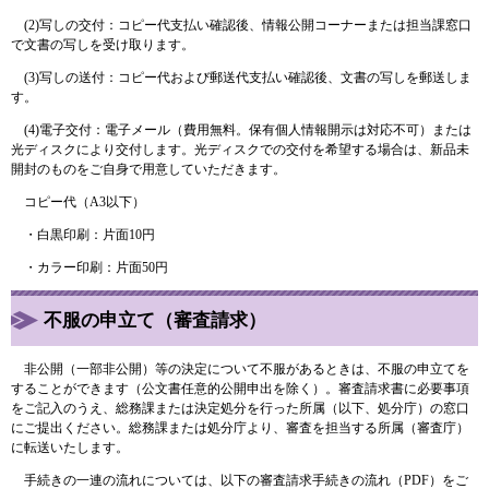
(2)写しの交付：コピー代支払い確認後、情報公開コーナーまたは担当課窓口
で文書の写しを受け取ります。
(3)写しの送付：コピー代および郵送代支払い確認後、文書の写しを郵送しま
す。
(4)電子交付：電子メール（費用無料。保有個人情報開示は対応不可）または
光ディスクにより交付します。光ディスクでの交付を希望する場合は、新品未
開封のものをご自身で用意していただきます。
コピー代（A3以下）
・白黒印刷：片面10円
・カラー印刷：片面50円
不服の申立て（審査請求）
非公開（一部非公開）等の決定について不服があるときは、不服の申立てを
することができます（公文書任意的公開申出を除く）。審査請求書に必要事項
をご記入のうえ、総務課または決定処分を行った所属（以下、処分庁）の窓口
にご提出ください。総務課または処分庁より、審査を担当する所属（審査庁）
に転送いたします。
手続きの一連の流れについては、以下の審査請求手続きの流れ（PDF）をご