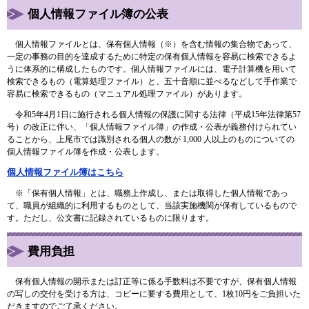
個人情報ファイル簿の公表
個人情報ファイルとは、保有個人情報（※）を含む情報の集合物であって、
一定の事務の目的を達成するために特定の保有個人情報を容易に検索できるよ
うに体系的に構成したものです。個人情報ファイルには、電子計算機を用いて
検索できるもの（電算処理ファイル）と、五十音順に並べるなどして手作業で
容易に検索できるもの（マニュアル処理ファイル）があります。
令和5年4月1日に施行される個人情報の保護に関する法律（平成15年法律第57
号）の改正に伴い、「個人情報ファイル簿」の作成・公表が義務付けられてい
ることから、上尾市では識別される個人の数が 1,000 人以上のものについての
個人情報ファイル簿を作成・公表します。
個人情報ファイル簿はこちら
※「保有個人情報」とは、職務上作成し、または取得した個人情報であっ
て、職員が組織的に利用するものとして、当該実施機関が保有しているもので
す。ただし、公文書に記録されているものに限ります。
費用負担
保有個人情報の開示または訂正等に係る手数料は不要ですが、保有個人情報
の写しの交付を受ける方は、コピーに要する費用として、1枚10円をご負担いた
だきますのでご了承ください。