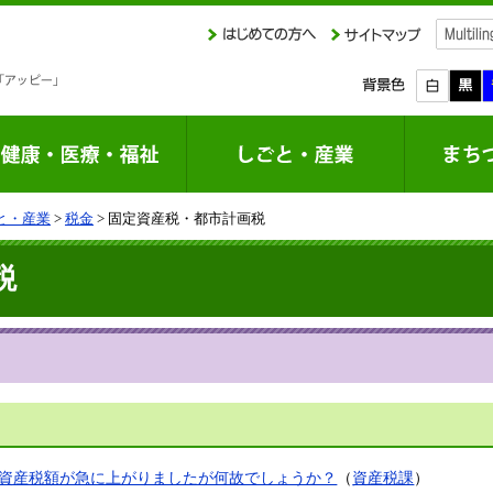
と・産業
>
税金
> 固定資産税・都市計画税
税
資産税額が急に上がりましたが何故でしょうか？
（
資産税課
）