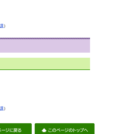
課
）
課
）