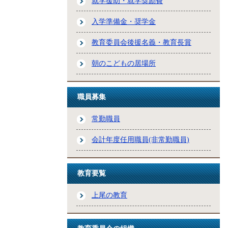
就学援助・就学奨励費
入学準備金・奨学金
教育委員会後援名義・教育長賞
朝のこどもの居場所
職員募集
常勤職員
会計年度任用職員(非常勤職員)
教育要覧
上尾の教育