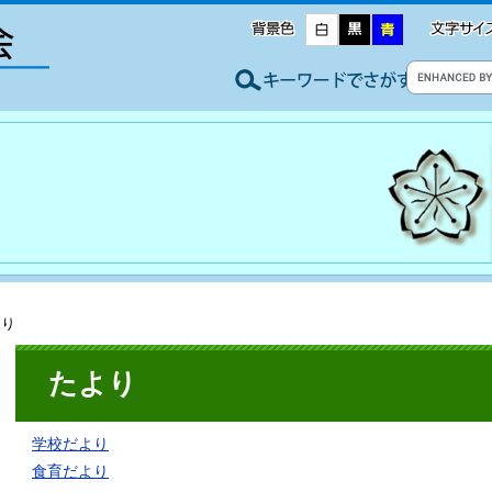
より
たより
学校だより
食育だより